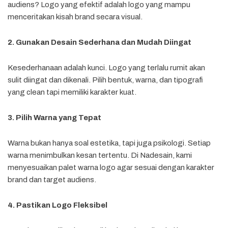
audiens? Logo yang efektif adalah logo yang mampu
menceritakan kisah brand secara visual.
2. Gunakan Desain Sederhana dan Mudah Diingat
Kesederhanaan adalah kunci. Logo yang terlalu rumit akan
sulit diingat dan dikenali. Pilih bentuk, warna, dan tipografi
yang clean tapi memiliki karakter kuat.
3. Pilih Warna yang Tepat
Warna bukan hanya soal estetika, tapi juga psikologi. Setiap
warna menimbulkan kesan tertentu. Di Nadesain, kami
menyesuaikan palet warna logo agar sesuai dengan karakter
brand dan target audiens.
4. Pastikan Logo Fleksibel