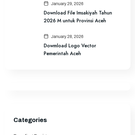
January 29, 2026
Download File Imsakiyah Tahun
2026 M untuk Provinsi Aceh
January 28, 2026
Dowmload Logo Vector
Pemerintah Aceh
Categories