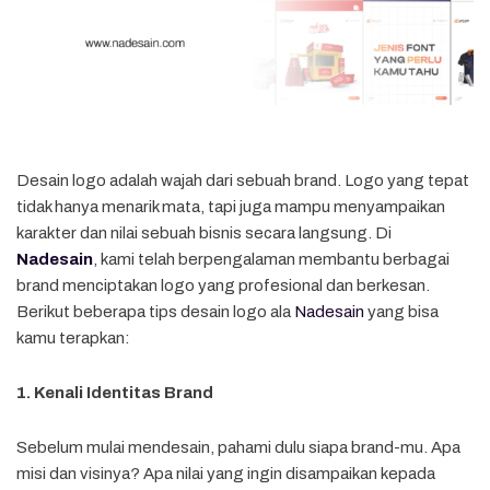
Desain logo adalah wajah dari sebuah brand. Logo yang tepat
tidak hanya menarik mata, tapi juga mampu menyampaikan
karakter dan nilai sebuah bisnis secara langsung. Di
Nadesain
, kami telah berpengalaman membantu berbagai
brand menciptakan logo yang profesional dan berkesan.
Berikut beberapa tips desain logo ala
Nadesain
yang bisa
kamu terapkan:
1. Kenali Identitas Brand
Sebelum mulai mendesain, pahami dulu siapa brand-mu. Apa
misi dan visinya? Apa nilai yang ingin disampaikan kepada